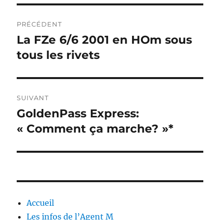
Navigation
PRÉCÉDENT
de
La FZe 6/6 2001 en HOm sous
Publication
précédente :
tous les rivets
l’article
SUIVANT
GoldenPass Express:
Publication
suivante :
« Comment ça marche? »*
Accueil
Les infos de l’Agent M