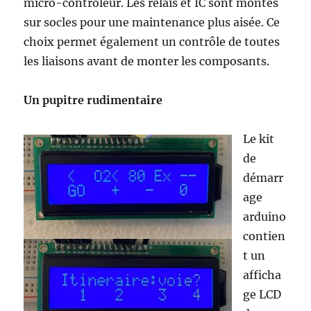
micro-contrôleur. Les relais et IC sont montés
sur socles pour une maintenance plus aisée. Ce
choix permet également un contrôle de toutes
les liaisons avant de monter les composants.
Un pupitre rudimentaire
Le kit
de
démarr
age
arduino
contien
t un
afficha
ge LCD