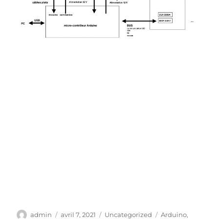
Auteur
Publié
Catégories
Étiquettes
admin
avril 7, 2021
Uncategorized
Arduino
,