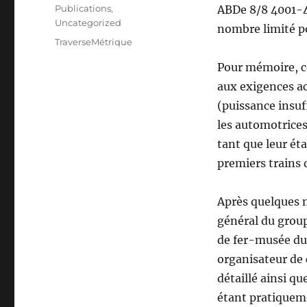
le
Catégories
Publications
,
ABDe 8/8 4001-40
Uncategorized
nombre limité po
Étiquettes
TraverseMétrique
Pour mémoire, c
aux exigences act
(puissance insuf
les automotrices
tant que leur éta
premiers trains 
Après quelques 
général du grou
de fer-musée du
organisateur de 
détaillé ainsi qu
étant pratiqueme