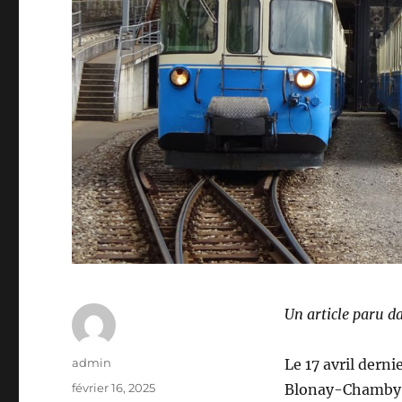
Un article paru d
Auteur
admin
Le 17 avril dern
Publié
février 16, 2025
Blonay-Chamby o