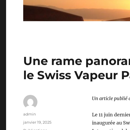
Une rame panora
le Swiss Vapeur P
Un article publié
Auteur
admin
Le 11 juin derni
Publié
janvier 19, 2025
inaugurée au Swi
le