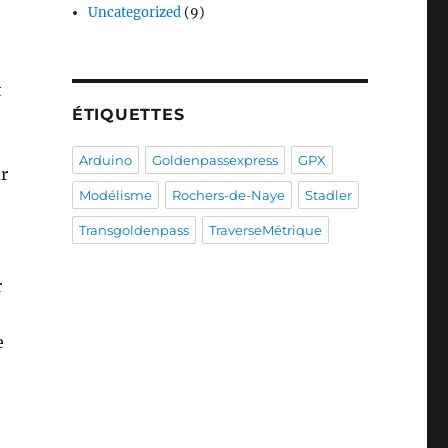
Uncategorized
(9)
t
ÉTIQUETTES
Arduino
Goldenpassexpress
GPX
r
Modélisme
Rochers-de-Naye
Stadler
Transgoldenpass
TraverseMétrique
r
e