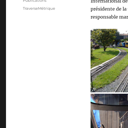
Catégories
Publications
International de
Étiquettes
TraverseMétrique
présidente de la
responsable mar