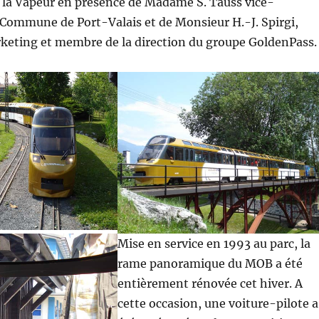
 la Vapeur en présence de Madame S. Tauss vice-
 Commune de Port-Valais et de Monsieur H.-J. Spirgi,
keting et membre de la direction du groupe GoldenPass.
Mise en service en 1993 au parc, la
rame panoramique du MOB a été
entièrement rénovée cet hiver. A
cette occasion, une voiture-pilote a