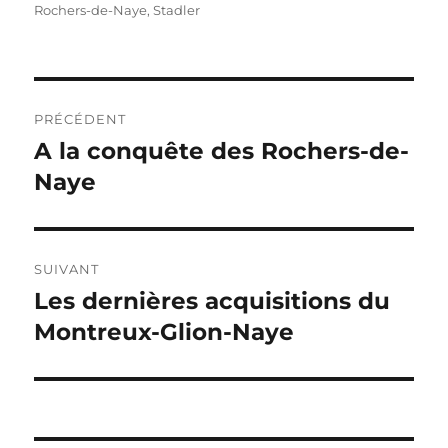
le
Rochers-de-Naye
,
Stadler
Navigation
PRÉCÉDENT
de
A la conquête des Rochers-de-
Publication
précédente :
Naye
l’article
SUIVANT
Les dernières acquisitions du
Publication
suivante :
Montreux-Glion-Naye